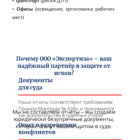
•
Транспорт
(риски ДТП)
•
Офисы
(освещение, эргономика рабочих
мест)
Почему ООО «Экспертиза» – ваш
надёжный партнёр в защите от
исков?
Документы
для суда
Наши отчёты соответствуют требованиям
Приказа Минтруда № 438н и принимаются
Мы не составляем отчёты – мы создаём
как доказательство в судебных спорах
юридически безупречные документы,
Опыт в разрешении
которые станут вашим щитом в суде.
конфликтов